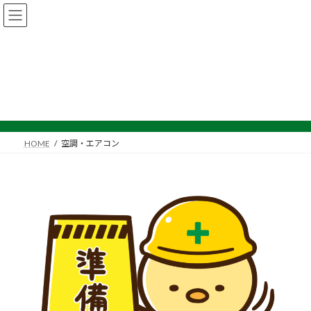
コ
ナ
ン
ビ
テ
ゲ
ン
ー
ツ
シ
へ
ョ
空調・エアコン
ス
ン
キ
に
ッ
移
プ
動
HOME
空調・エアコン