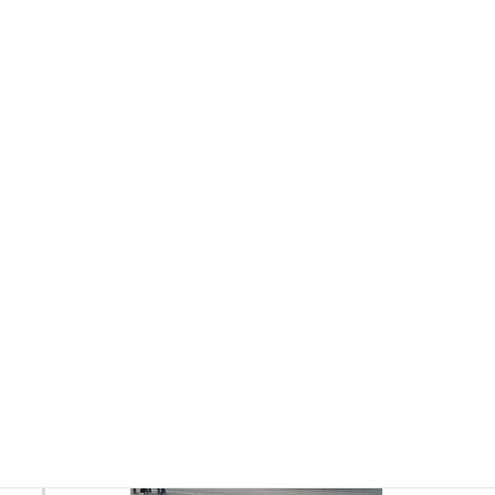
会場設営
STEP
4
イベントに合わせてレンタル品の配送または設営を行い
ます。